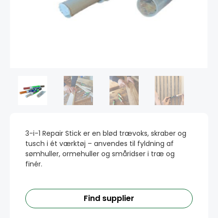
3-i-1 Repair Stick er en blød trævoks, skraber og
tusch i ét værktøj – anvendes til fyldning af
sømhuller, ormehuller og småridser i træ og
finér.
Find supplier