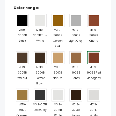
Color range:
M319-
M319-
M319-
M319-
M319-
3000B
3001B True
3002B
3003B
3004B
Black
White
Golden
Light Grey
Cherry
Oak
M319-
M319-
M319-
M319-
M319-
3005B
3006B
3007B
3008B
3009B Red
Walnut
Perfect
Natural
Honey
Mahogany
Brown
M319-
M319-3011B
M319-
M319-
M319-
3010B
Dark Grey
3012B
3013B
3014B
Caramel
White
Brown
White