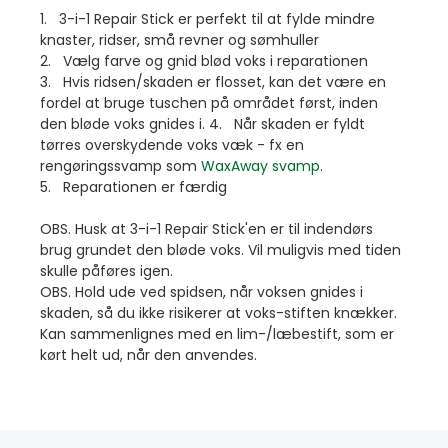
1. 3-i-1 Repair Stick er perfekt til at fylde mindre
knaster, ridser, små revner og sømhuller
2. Vælg farve og gnid blød voks i reparationen
3. Hvis ridsen/skaden er flosset, kan det være en
fordel at bruge tuschen på området først, inden
den bløde voks gnides i. 4. Når skaden er fyldt
tørres overskydende voks væk - fx en
rengøringssvamp som
WaxAway svamp
.
5. Reparationen er færdig
OBS. Husk at 3-i-1 Repair Stick'en er til indendørs
brug grundet den bløde voks. Vil muligvis med tiden
skulle påføres igen.
OBS. Hold ude ved spidsen, når voksen gnides i
skaden, så du ikke risikerer at voks-stiften knækker.
Kan sammenlignes med en lim-/læbestift, som er
kørt helt ud, når den anvendes.