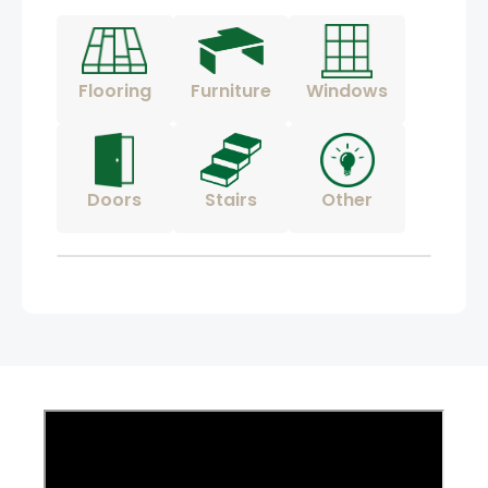
Flooring
Furniture
Windows
Doors
Stairs
Other