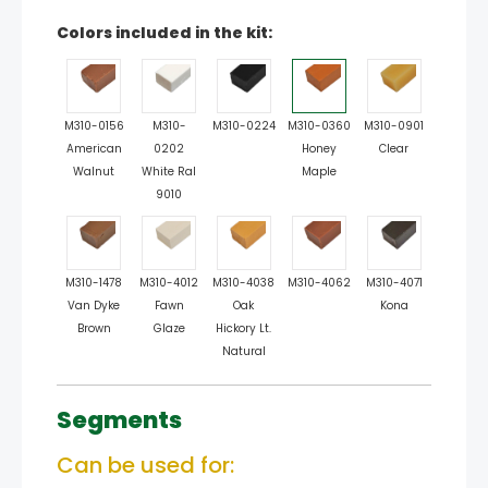
Colors included in the kit:
M310-0156
M310-
M310-0224
M310-0360
M310-0901
American
0202
Honey
Clear
Walnut
White Ral
Maple
9010
M310-1478
M310-4012
M310-4038
M310-4062
M310-4071
Van Dyke
Fawn
Oak
Kona
Brown
Glaze
Hickory Lt.
Natural
Segments
Can be used for: